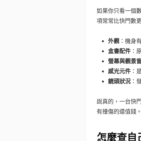
如果你只看一個
項常常比快門數
外觀
：機身
盒書配件
：
螢幕與觀景
感光元件
：
鏡頭狀況
：
說真的，一台快
有撞傷的還值錢
怎麼查自