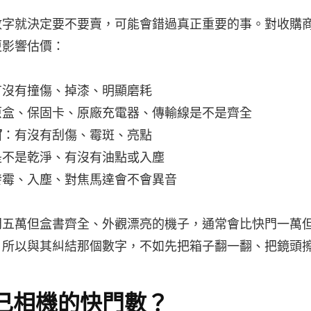
數字就決定要不要賣，可能會錯過真正重要的事。對收購
更影響估價：
有沒有撞傷、掉漆、明顯磨耗
原盒、保固卡、原廠充電器、傳輸線是不是齊全
窗
：有沒有刮傷、霉斑、亮點
是不是乾淨、有沒有油點或入塵
發霉、入塵、對焦馬達會不會異音
門五萬但盒書齊全、外觀漂亮的機子，通常會比快門一萬
。所以與其糾結那個數字，不如先把箱子翻一翻、把鏡頭
己相機的快門數？