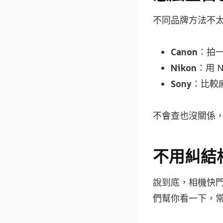
不同品牌方法不
Canon
：拍一張
Nikon
：用 N
Sony
：比較
不會查也沒關係
不用糾結
說到底，相機快
們幫你看一下，