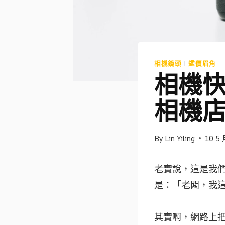
相機鏡頭
|
鑑價眉角
相機
相機
By
Lin Yiling
10 5 
老實說，這是我
是：「老闆，我
其實啊，網路上