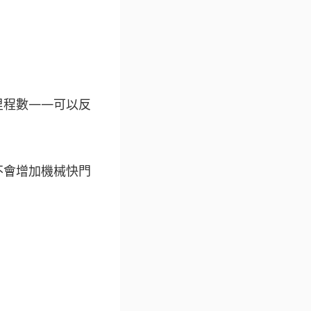
里程數——可以反
不會增加機械快門
。