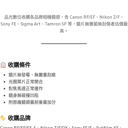
品光數位收購各品牌相機鏡頭，含 Canon RF/EF、Nikon Z/F、
Sony FE、Sigma Art、Tamron SP 等，鏡片無黴菌無刮傷者估價最
高。
收購條件
鏡片無發霉、無嚴重刮痕
光圈葉片正常開合
對焦馬達正常運作
鏡身無碰撞凹陷
附原廠鏡頭蓋前後蓋加分
收購品牌
Canon RF/EF/EF-S、Nikon Z/F/DX、Sony FE/E、Fujifilm XF、