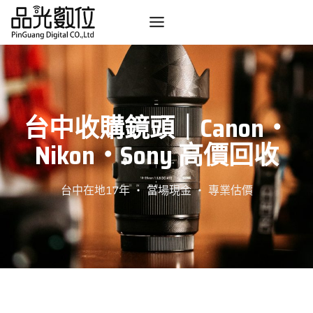
Skip
to
content
台中收購鏡頭｜Canon・
Nikon・Sony 高價回收
台中在地17年 ・ 當場現金 ・ 專業估價