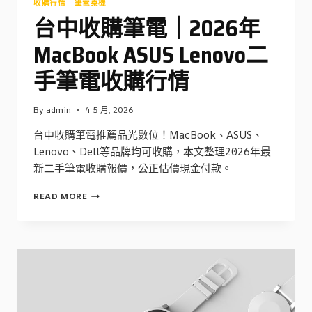
收購行情
|
筆電桌機
完
整
台中收購筆電｜2026年
指
南
MacBook ASUS Lenovo二
手筆電收購行情
By
admin
4 5 月, 2026
台中收購筆電推薦品光數位！MacBook、ASUS、
Lenovo、Dell等品牌均可收購，本文整理2026年最
新二手筆電收購報價，公正估價現金付款。
台
READ MORE
中
收
購
筆
電
｜
2026
年