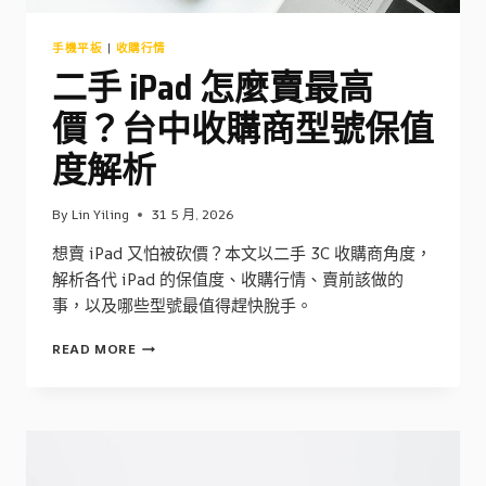
手機平板
|
收購行情
二手 iPad 怎麼賣最高
價？台中收購商型號保值
度解析
By
Lin Yiling
31 5 月, 2026
想賣 iPad 又怕被砍價？本文以二手 3C 收購商角度，
解析各代 iPad 的保值度、收購行情、賣前該做的
事，以及哪些型號最值得趕快脫手。
二
READ MORE
手
IPAD
怎
麼
賣
最