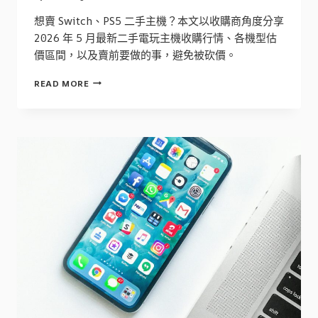
想賣 Switch、PS5 二手主機？本文以收購商角度分享
2026 年 5 月最新二手電玩主機收購行情、各機型估
價區間，以及賣前要做的事，避免被砍價。
SWITCH
READ MORE
/
PS5
二
手
主
機
收
購
行
情
與
賣
前
注
意
事
項