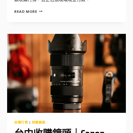
台
READ MORE
中
收
購
手
錶
｜
2026
年
ROLEX
OMEGA
SEIKO
名
錶
二
手
收
購
行
情
收購行情
|
相機鏡頭