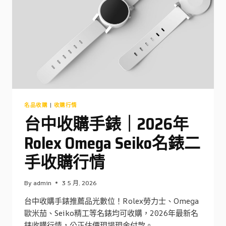
MACBOOK
ASUS
LENOVO
二
手
筆
電
收
購
行
情
名品收購
|
收購行情
台中收購手錶｜2026年
Rolex Omega Seiko名錶二
手收購行情
By
admin
3 5 月, 2026
台中收購手錶推薦品光數位！Rolex勞力士、Omega
歐米茄、Seiko精工等名錶均可收購，2026年最新名
錶收購行情，公正估價現場現金付款。