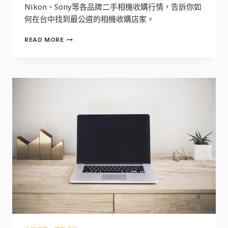
Nikon、Sony等各品牌二手相機收購行情，告訴你如
何在台中找到最公道的相機收購店家。
台
READ MORE
中
收
購
相
機
推
薦
｜
2026
年
CANON
NIKON
SONY
二
手
相
機
行
情