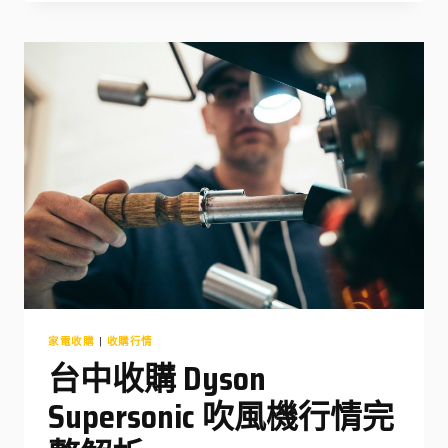
S24
二
手
收
購
行
情
完
整
解
析
家電收購
|
收購行情
台中收購 Dyson
Supersonic 吹風機行情完