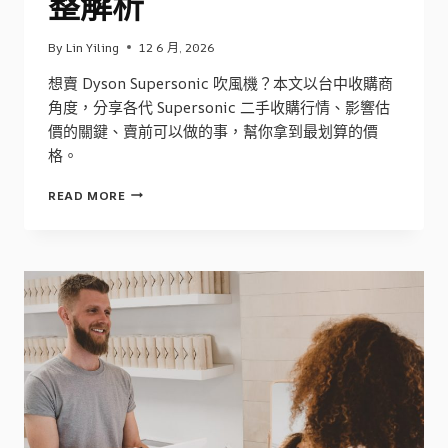
整解析
By
Lin Yiling
12 6 月, 2026
想賣 Dyson Supersonic 吹風機？本文以台中收購商
角度，分享各代 Supersonic 二手收購行情、影響估
價的關鍵、賣前可以做的事，幫你拿到最划算的價
格。
台
READ MORE
中
收
購
DYSON
SUPERSONIC
吹
風
機
行
情
完
整
解