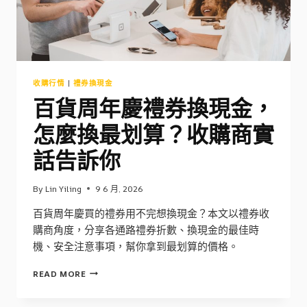
析
收購行情
|
禮券換現金
百貨周年慶禮券換現金，
怎麼換最划算？收購商實
話告訴你
By
Lin Yiling
9 6 月, 2026
百貨周年慶買的禮券用不完想換現金？本文以禮券收
購商角度，分享各通路禮券折數、換現金的最佳時
機、安全注意事項，幫你拿到最划算的價格。
百
READ MORE
貨
周