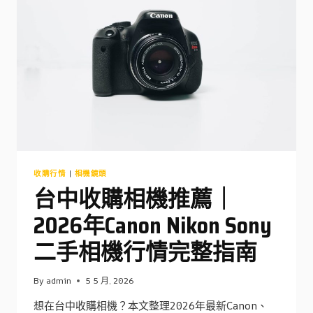
高
價？
台
中
收
購
商
型
號
保
值
度
解
收購行情
|
相機鏡頭
析
台中收購相機推薦｜
2026年Canon Nikon Sony
二手相機行情完整指南
By
admin
5 5 月, 2026
想在台中收購相機？本文整理2026年最新Canon、