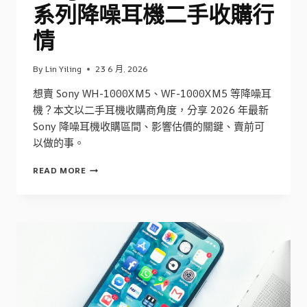
系列降噪耳機二手收購行
情
By
Lin Yiling
23 6 月, 2026
想賣 Sony WH-1000XM5、WF-1000XM5 等降噪耳
機？本文以二手耳機收購商角度，分享 2026 年最新
Sony 降噪耳機收購區間、影響估價的關鍵、賣前可
以做的事。
SONY
READ MORE
WH-
1000XM5
/
WF
系
列
降
噪
耳
機