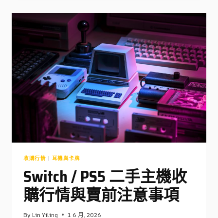
年
慶
禮
券
換
現
金，
怎
麼
換
最
划
算？
收
購
商
實
收購行情
|
耳機與卡牌
話
告
Switch / PS5 二手主機收
訴
你
購行情與賣前注意事項
By
Lin Yiling
1 6 月, 2026