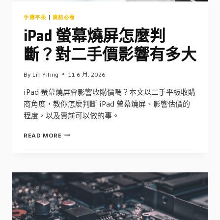
手機平板
|
賣前必看
iPad 螢幕燒屏怎麼判
斷？對二手價影響有多大
By
Lin Yiling
11 6 月, 2026
iPad 螢幕燒屏會影響收購價嗎？本文以二手平板收購
商角度，教你怎麼判斷 iPad 螢幕燒屏、影響估價的
程度，以及賣前可以做的事。
IPAD
READ MORE
螢
幕
燒
屏
怎
麼
判
斷？
對