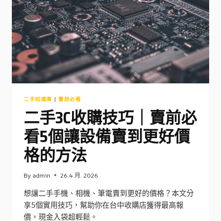
二
手
價
影
響
有
多
大
二手知識庫
|
賣前必看
二手3C收購技巧｜賣前必
看5個讓設備賣到更好價
格的方法
By
admin
26 4 月, 2026
想讓二手手機、相機、筆電賣到更好的價格？本文分
享5個實用技巧，幫助你在台中收購店獲得最高報
價，現金入袋超輕鬆。