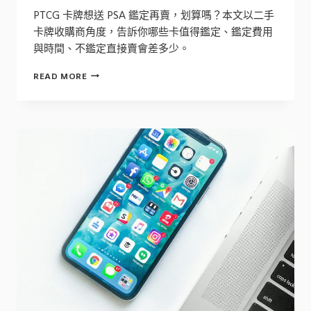
PTCG 卡牌想送 PSA 鑑定再賣，划算嗎？本文以二手
卡牌收購商角度，告訴你哪些卡值得鑑定、鑑定費用
與時間、不鑑定直接賣會差多少。
PTCG
READ MORE
卡
牌
要
不
要
送
PSA
鑑
定？
划
算
嗎？
收
購
商
實
話