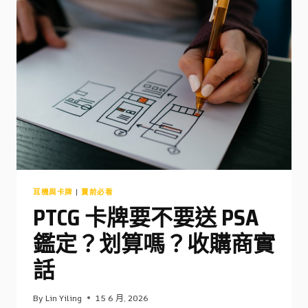
保
養
做
對
了，
收
購
價
多
幾
千
耳機與卡牌
|
賣前必看
PTCG 卡牌要不要送 PSA
鑑定？划算嗎？收購商實
話
By
Lin Yiling
15 6 月, 2026