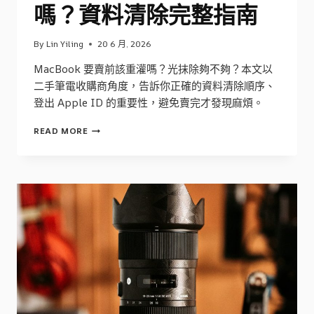
嗎？資料清除完整指南
By
Lin Yiling
20 6 月, 2026
MacBook 要賣前該重灌嗎？光抹除夠不夠？本文以
二手筆電收購商角度，告訴你正確的資料清除順序、
登出 Apple ID 的重要性，避免賣完才發現麻煩。
MACBOOK
READ MORE
賣
前
要
重
灌
嗎？
資
料
清
除
完
整
指