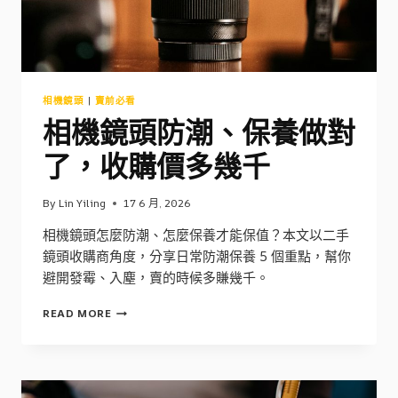
南
相機鏡頭
|
賣前必看
相機鏡頭防潮、保養做對
了，收購價多幾千
By
Lin Yiling
17 6 月, 2026
相機鏡頭怎麼防潮、怎麼保養才能保值？本文以二手
鏡頭收購商角度，分享日常防潮保養 5 個重點，幫你
避開發霉、入塵，賣的時候多賺幾千。
相
READ MORE
機
鏡
頭
防
潮、