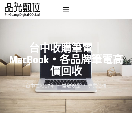
Skip
to
content
台中收購筆電｜
MacBook・各品牌筆電高
價回收
台中在地17年 ・ 當場現金 ・ 專業估價