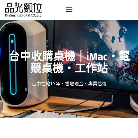
Skip
to
content
台中收購桌機｜iMac・電
競桌機・工作站
台中在地17年・當場現金・專業估價