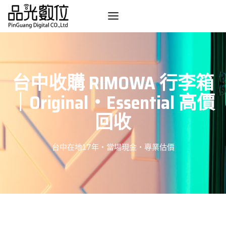
Skip
to
content
台中收購 RIMOWA 行李箱
｜Original・Essential 高價
回收
台中在地17年・當場現金・專業估價