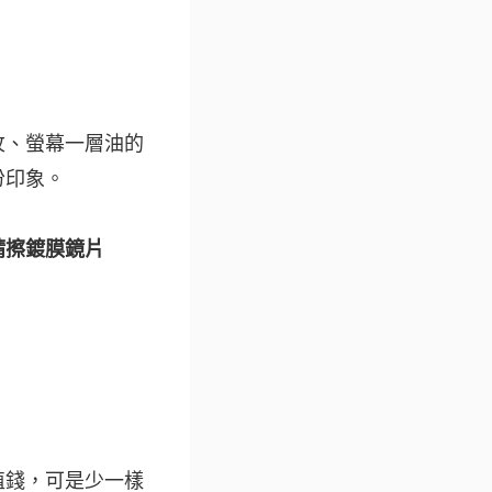
紋、螢幕一層油的
份印象。
精擦鍍膜鏡片
值錢，可是少一樣