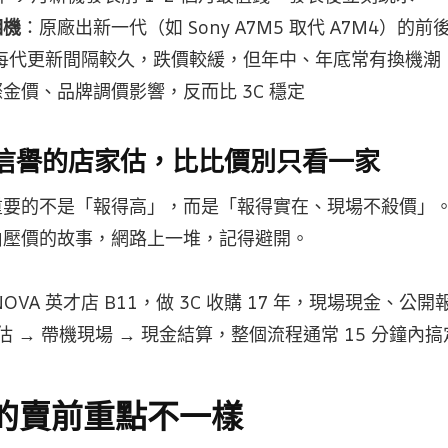
相機
：原廠出新一代（如 Sony A7M5 取代 A7M4）的
每代更新間隔較久，跌價較緩，但年中、年底常有換機潮
金價、品牌調價影響，反而比 3C 穩定
地有信譽的店家估，比比價別只看一家
重要的不是「報得高」，而是「報得實在、現場不殺價」
由壓價的故事，網路上一堆，記得避開。
OVA 英才店 B11，做 3C 收購 17 年，現場現金、公
預估 → 帶機現場 → 現金結算，整個流程通常 15 分鐘內
的賣前重點不一樣