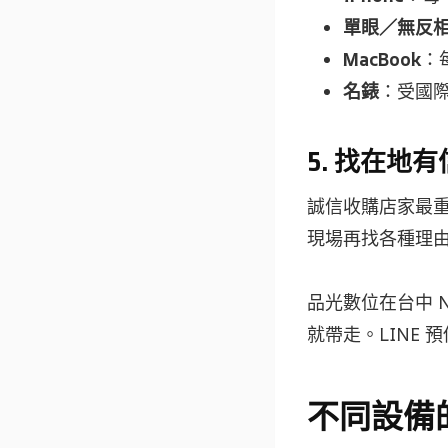
單眼／無反
MacBook
：
名錶
：受國際
5. 找在
誠信收購店家最
現場再找各種理
品光數位在台中 N
就帶走。LINE 
不同設備