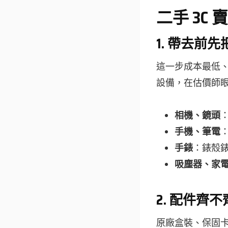
二手 3C
1. 帶去前
這一步成本最低
設備，在估價師
相機、鏡頭
手機、筆電
手錶
：錶殼
吸塵器、家
2. 配件齊
原廠盒裝、保固