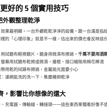
 賣更好的 5 個實用技巧
先把外觀整理乾淨
、效果最明顯。一台外觀乾乾淨淨的設備，跟一台滿是指
眼裡的「心理印象」就是不一樣，估出來的價也會反映這
：用拭鏡布輕擦鏡片，鏡身用微濕布擦過。
千萬不要用酒
：螢幕用拭鏡布乾擦或微濕，邊框、接口縫隙用棉花棒清
錶帶用乾的拭錶布擦過，金屬拋光面要小心
電
：濾網能洗的洗一下、集塵桶倒乾淨
不齊，影響比你想像的還大
卡、充電器、傳輸線、轉接頭——這些東西單獨看好像不