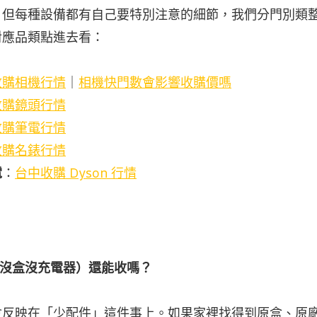
，但每種設備都有自己要特別注意的細節，我們分門別類
對應品類點進去看：
收購相機行情
｜
相機快門數會影響收購價嗎
收購鏡頭行情
收購筆電行情
收購名錶行情
電
：
台中收購 Dyson 行情
（沒盒沒充電器）還能收嗎？
會反映在「少配件」這件事上。如果家裡找得到原盒、原