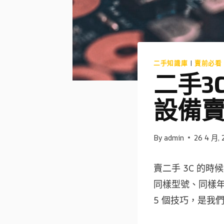
二手知識庫
|
賣前必看
二手3
設備
By
admin
26 4 月, 
賣二手 3C 的
同樣型號、同樣
5 個技巧，是我