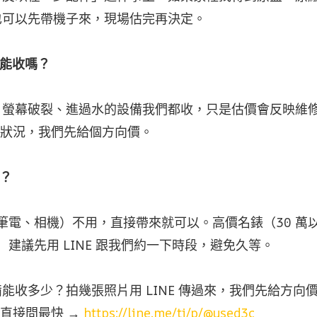
也可以先帶機子來，現場估完再決定。
也能收嗎？
、螢幕破裂、進過水的設備我們都收，只是估價會反映維
描述狀況，我們先給個方向價。
？
、筆電、相機）不用，直接帶來就可以。高價名錶（30 萬
）建議先用 LINE 跟我們約一下時段，避免久等。
能收多少？拍幾張照片用 LINE 傳過來，我們先給方向
E 直接問最快 →
https://line.me/ti/p/@used3c