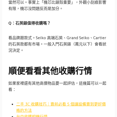
當然可以。事實上「機芯比錶殼重要」，外觀小刮痕影響
有限，機芯沒問題反而是加分。
Q：石英錶值得收購嗎？
看品牌跟款式。Seiko 高端石英、Grand Seiko、Cartier
的石英款都有市場。一般入門石英錶（萬元以下）會看狀
況決定。
順便看看其他收購行情
如果家裡還有其他高價物品要一起評估，這幾篇可以一起
看：
二手 3C 收購技巧｜賣前必看 5 個讓設備賣到更好價
格的方法
台中收購相機行情