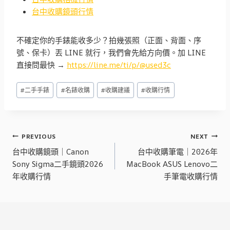
台中收購鏡頭行情
不確定你的手錶能收多少？拍幾張照（正面、背面、序
號、保卡）丟 LINE 就行，我們會先給方向價。加 LINE
直接問最快 →
https://line.me/ti/p/@used3c
Post
#
二手手錶
#
名錶收購
#
收購建議
#
收購行情
Tags:
文
PREVIOUS
NEXT
章
台中收購鏡頭｜Canon
台中收購筆電｜2026年
Sony Sigma二手鏡頭2026
MacBook ASUS Lenovo二
導
年收購行情
手筆電收購行情
覽