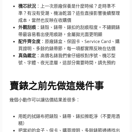
機芯狀況
：上一次原廠保養是什麼時候？走時準不
準？有沒有受潮、機油乾涸？這些直接影響後續整理
成本，當然也反映在收購價
外觀刮痕
：錶殼、錶帶、錶扣的刮痕程度。不鏽鋼錶
帶最容易看出使用痕跡，金屬拋光面更明顯
配件齊全度
：原廠錶盒、保固卡、Service Card、購
買證明、多餘的錶帶節，每一項都實際反映在估價
真偽鑑定
：高價名錶我們會仔細核對序號、機芯型
號、字體、夜光塗層，這部分需要時間，請先預約
賣錶之前先做這幾件事
幾個小動作可以讓估價結果差很多：
用乾的拭錶布把錶殼、錶帶、錶扣擦乾淨（不要用酒
精）
把當初的盒子、保卡、購買證明、多餘錶節通通找出