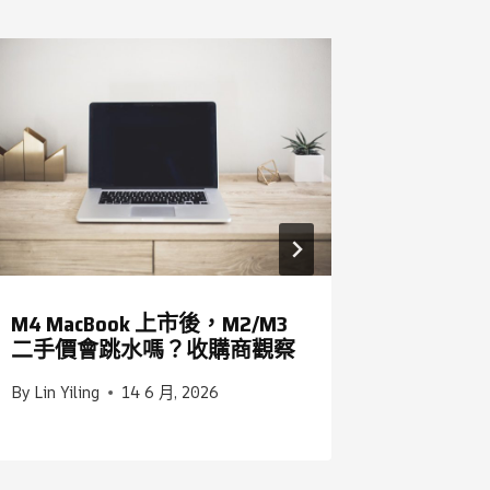
M4 MacBook 上市後，M2/M3
台中收購iP
二手價會跳水嗎？收購商觀察
2026
By
Lin Yiling
14 6 月, 2026
By
admin