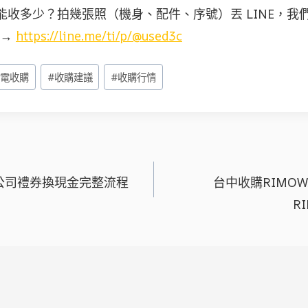
5 能收多少？拍幾張照（機身、配件、序號）丟 LINE，
 →
https://line.me/ti/p/@used3c
家電收購
#
收購建議
#
收購行情
公司禮券換現金完整流程
台中收購RIMO
R