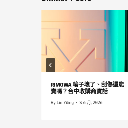
 WF 系列
RIMOWA 輪子壞了、刮傷還能
情
賣嗎？台中收購商實話
6
By
Lin Yiling
8 6 月, 2026