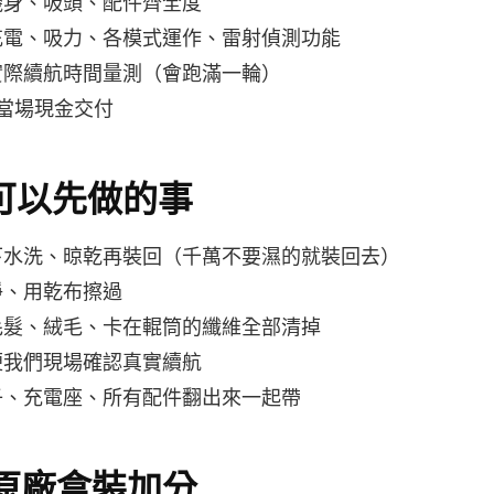
機身、吸頭、配件齊全度
充電、吸力、各模式運作、雷射偵測功能
實際續航時間量測（會跑滿一輪）
 當場現金交付
 前可以先做的事
下水洗、晾乾再裝回（千萬不要濕的就裝回去）
淨、用乾布擦過
毛髮、絨毛、卡在輥筒的纖維全部清掉
便我們現場確認真實續航
子、充電座、所有配件翻出來一起帶
原廠盒裝加分