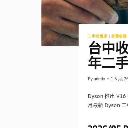
二手知識庫
|
家電收購
台中收購D
年二
By
admin
1 5 月, 2
Dyson 推出 V
月最新 Dyson