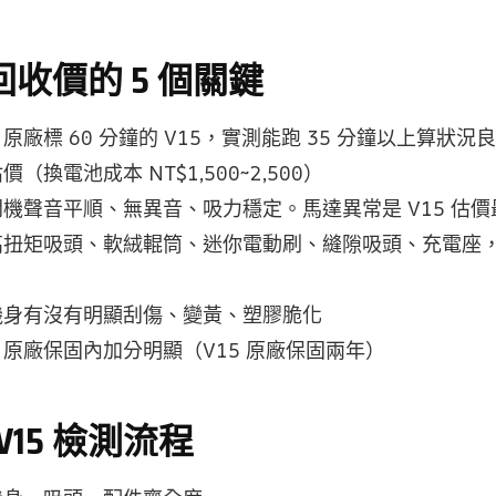
 回收價的 5 個關鍵
原廠標 60 分鐘的 V15，實測能跑 35 分鐘以上算狀況
（換電池成本 NT$1,500~2,500）
開機聲音平順、無異音、吸力穩定。馬達異常是 V15 估
高扭矩吸頭、軟絨輥筒、迷你電動刷、縫隙吸頭、充電座
機身有沒有明顯刮傷、變黃、塑膠脆化
：原廠保固內加分明顯（V15 原廠保固兩年）
V15 檢測流程