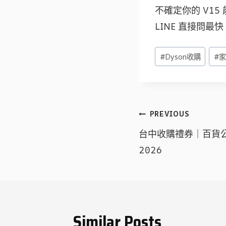
不確定你的 V1
LINE 直接問最快
Post
#
Dyson收購
#
Tags:
文
PREVIOUS
章
台中收購禮券｜百貨
導
2026
覽
Similar Posts