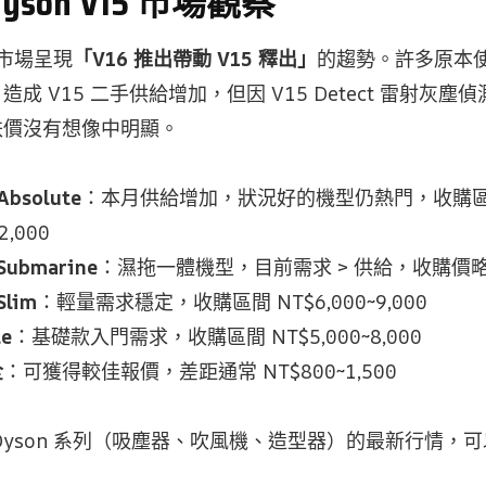
 Dyson V15 市場觀察
手市場呈現
「V16 推出帶動 V15 釋出」
的趨勢。許多原本使用 
成 V15 二手供給增加，但因 V15 Detect 雷射灰
跌價沒有想像中明顯。
Absolute
：本月供給增加，狀況好的機型仍熱門，收購
2,000
 Submarine
：濕拖一體機型，目前需求 > 供給，收購價略高於
Slim
：輕量需求穩定，收購區間 NT$6,000~9,000
te
：基礎款入門需求，收購區間 NT$5,000~8,000
全
：可獲得較佳報價，差距通常 NT$800~1,500
Dyson 系列（吸塵器、吹風機、造型器）的最新行情，