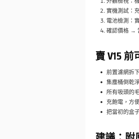
外觀檢視：
實機測試：
電池檢測：
確認價格 →
賣 V15
前置濾網拆
集塵桶倒乾
所有吸頭的
充飽電，方
把當初的盒
建議：附