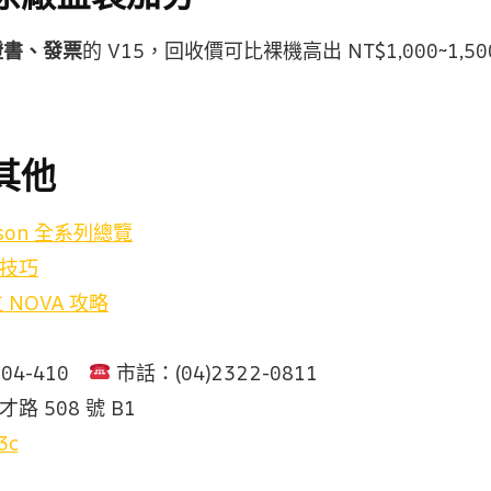
證書、發票
的 V15，回收價可比裸機高出 NT$1,000~1,
其他
son 全系列總覽
購技巧
NOVA 攻略
904-410
市話：(04)2322-0811
才路 508 號 B1
3c