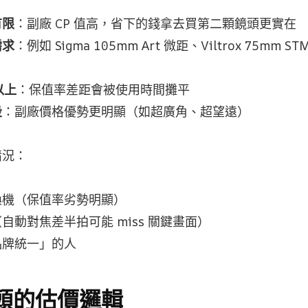
有限
：副廠 CP 值高，省下的錢拿去買第二顆鏡頭更實在
需求
：例如 Sigma 105mm Art 微距、Viltrox 75mm
以上
：保值率差距會被使用時間攤平
段
：副廠價格優勢更明顯（如超廣角、超望遠）
情況：
換機（保值率劣勢明顯）
自動對焦差半拍可能 miss 關鍵畫面）
品牌統一」的人
頭的估價邏輯