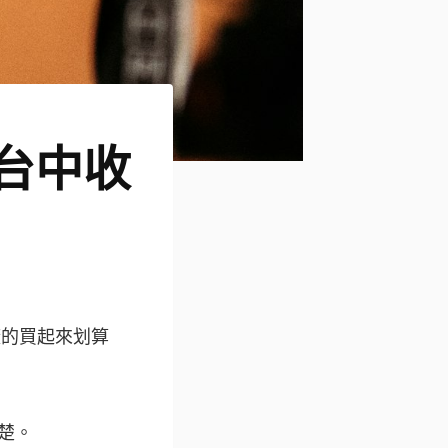
台中收
廠的買起來划算
楚。