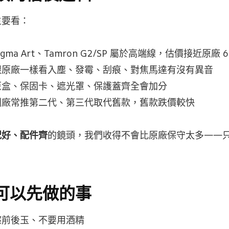
主要看：
igma Art、Tamron G2/SP 屬於高端線，估價接近原廠 6
跟原廠一樣看入塵、發霉、刮痕、對焦馬達有沒有異音
原盒、保固卡、遮光罩、保護蓋齊全會加分
副廠常推第二代、第三代取代舊款，舊款跌價較快
況好、配件齊
的鏡頭，我們收得不會比原廠保守太多——
可以先做的事
擦前後玉、不要用酒精