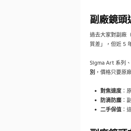
副廠鏡頭
過去大家對副廠（Si
質差」，但近 5
Sigma Art 系列
別
，價格只要原廠
對焦速度
：
防滴防塵
：
二手保值
：