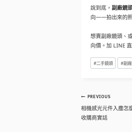
說到底，
副廠鏡
向——拍出來的
想賣副廠鏡頭、或
向價。加 LINE
Post
#
二手鏡頭
#
副廠
Tags:
文
PREVIOUS
章
相機感光元件入塵怎
導
收購商實話
覽