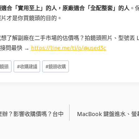
頭適合「實用至上」的人，原廠適合「全配整套」的人
。
照片才是你買鏡頭的目的。
想了解副廠在二手市場的估價嗎？拍鏡頭照片、型號丟 L
 直接問最快 →
https://line.me/ti/p/@used3c
鏡頭
#
收購建議
#
鏡頭收購
麼辦？影響收購價嗎？台中
MacBook 鍵盤進水