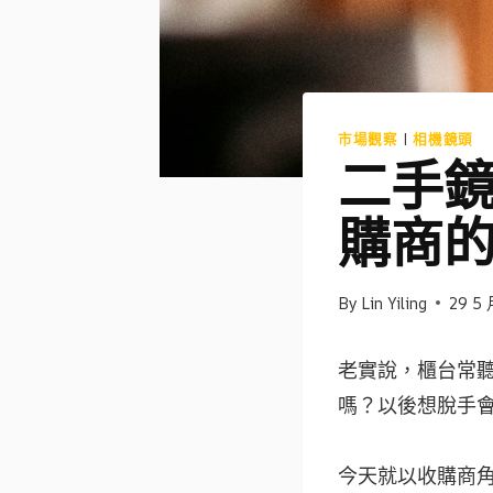
市場觀察
|
相機鏡頭
二手
購商
By
Lin Yiling
29 5 
老實說，櫃台常聽
嗎？以後想脫手
今天就以收購商