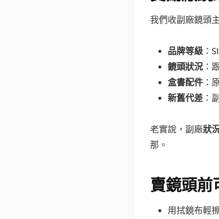
我們收副廠鏡頭
品牌等級
：S
鏡頭狀況
：
盒書配件
：
新舊代差
：
老實說，副廠
狀
那。
賣鏡頭前
用拭鏡布輕