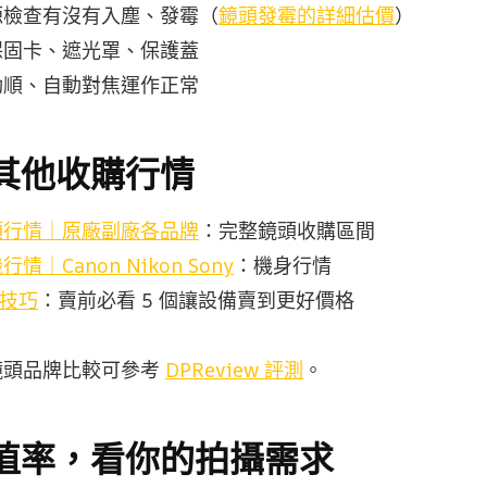
源檢查有沒有入塵、發霉（
鏡頭發霉的詳細估價
）
保固卡、遮光罩、保護蓋
動順、自動對焦運作正常
其他收購行情
頭行情｜原廠副廠各品牌
：完整鏡頭收購區間
｜Canon Nikon Sony
：機身行情
購技巧
：賣前必看 5 個讓設備賣到更好價格
鏡頭品牌比較可參考
DPReview 評測
。
值率，看你的拍攝需求