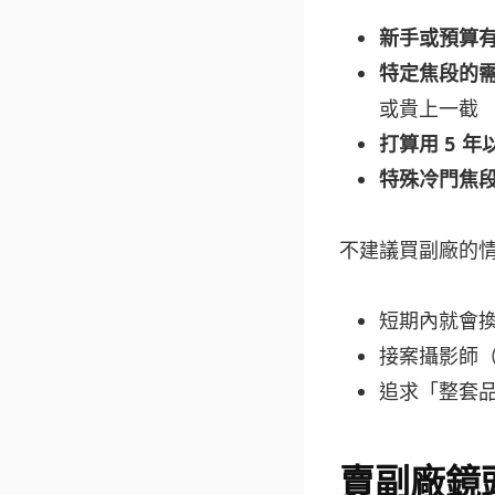
新手或預算
特定焦段的
或貴上一截
打算用 5 年
特殊冷門焦
不建議買副廠的
短期內就會
接案攝影師（
追求「整套
賣副廠鏡