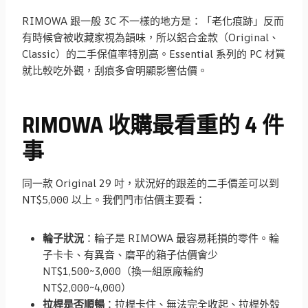
RIMOWA 跟一般 3C 不一樣的地方是：「老化痕跡」反而
有時候會被收藏家視為韻味，所以鋁合金款（Original、
Classic）的二手保值率特別高。Essential 系列的 PC 材質
就比較吃外觀，刮痕多會明顯影響估價。
RIMOWA 收購最看重的 4 件
事
同一款 Original 29 吋，狀況好的跟差的二手價差可以到
NT$5,000 以上。我們門市估價主要看：
輪子狀況
：輪子是 RIMOWA 最容易耗損的零件。輪
子卡卡、有異音、磨平的箱子估價會少
NT$1,500~3,000（換一組原廠輪約
NT$2,000~4,000）
拉桿是否順暢
：拉桿卡住、無法完全收起、拉桿外殼