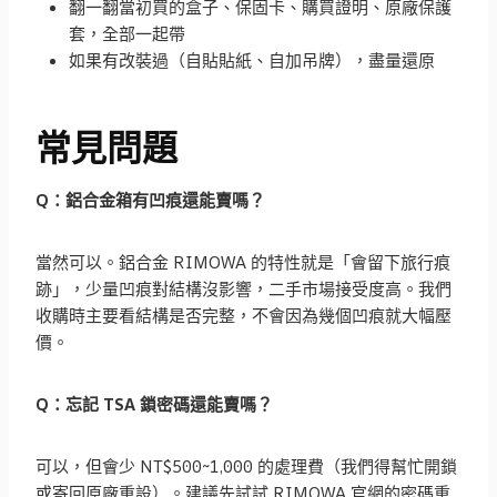
翻一翻當初買的盒子、保固卡、購買證明、原廠保護
套，全部一起帶
如果有改裝過（自貼貼紙、自加吊牌），盡量還原
常見問題
Q：鋁合金箱有凹痕還能賣嗎？
當然可以。鋁合金 RIMOWA 的特性就是「會留下旅行痕
跡」，少量凹痕對結構沒影響，二手市場接受度高。我們
收購時主要看結構是否完整，不會因為幾個凹痕就大幅壓
價。
Q：忘記 TSA 鎖密碼還能賣嗎？
可以，但會少 NT$500~1,000 的處理費（我們得幫忙開鎖
或寄回原廠重設）。建議先試試 RIMOWA 官網的密碼重