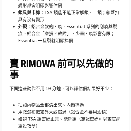
變形都會明顯影響估價
鎖具與卡榫
：TSA 鎖能不能正常解鎖、上鎖；箱蓋扣
具有沒有變形
外觀
：鋁合金款的凹痕、Essential 系列的刮痕與裂
痕。鋁合金「磨損 ≠ 故障」，少量凹痕影響有限；
Essential 一旦裂就明顯掉價
賣 RIMOWA 前可以先做的
事
下面這些動作不用 10 分鐘，可以讓估價結果好不少：
把箱內物品全部清出來、內襯擦過
用微濕布把箱外大致擦過（鋁合金不要用酒精）
確認 TSA 鎖密碼正常、能解鎖（忘記密碼可以查官網
重設教學）