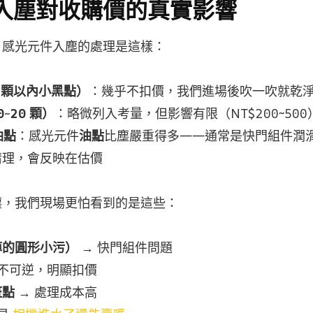
入塵對收購價的真實影響
，感光元件入塵的處理是這樣：
 顆以內小黑點）
：幾乎不扣價，我們進場後吹一吹就乾
~20 顆）
：略微列入考量，但影響有限（NT$200~500
油點
：感光元件
油點
比塵嚴重得多——通常是快門組件潤
清理，會反映在估價
塵，我們現場更怕看到的是這些：
掉的圓形小污）
→ 快門組件問題
 不可逆，明顯扣價
斑點
→ 處理成本高