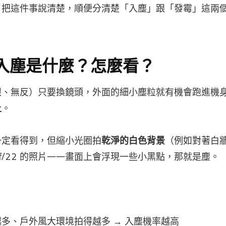
，把這件事說清楚，順便分清楚「入塵」跟「發霉」這兩
入塵是什麼？怎麼看？
眼、無反）只要換鏡頭，外面的細小塵粒就有機會跑進機
上
。
一定看得到，但縮小光圈拍
乾淨的白色背景
（例如對著白牆
6~f/22 的照片——畫面上會浮現一些小黑點，那就是塵。
多、戶外風大環境拍得越多 → 入塵機率越高