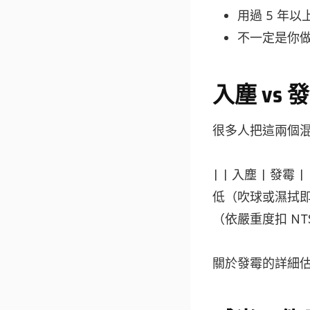
用過 5 年
不一定是你
入塵 vs
很多人把這兩個
| | 入塵 | 發霉
低（吹球或濕拭即可
（依嚴重度扣 NT$
關於發霉的詳細