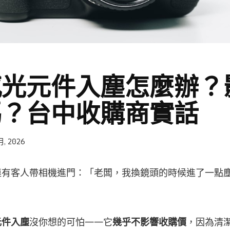
感光元件入塵怎麼辦？
嗎？台中收購商實話
月, 2026
連有客人帶相機進門：「老闆，我換鏡頭的時候進了一點
」
元件入塵
沒你想的可怕——它
幾乎不影響收購價
，因為清