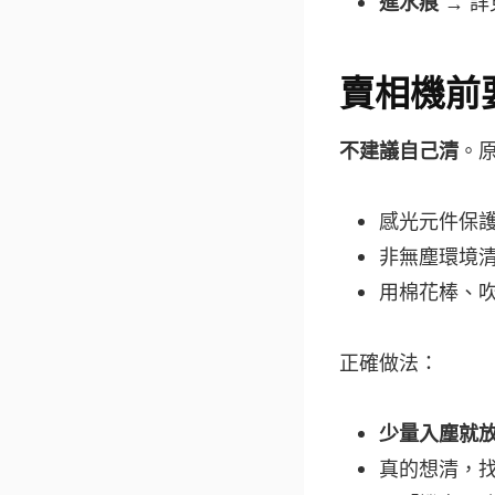
進水痕
→ 
賣相機前
不建議自己清
。
感光元件保
非無塵環境
用棉花棒、
正確做法：
少量入塵就
真的想清，找