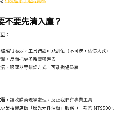
詳見
相機進水了還能賣嗎
要不要先清入塵？
原因：
護玻璃很脆弱，工具錯誤可能刮傷（不可逆，估價大跌）
清潔，反而把更多新塵帶進去
吹氣、吸塵器等錯誤方式，可能損傷塗層
放著
，讓收購商現場處理，反正我們有專業工具
專業相機店做「感光元件清潔」服務（一次約 NT$500~1