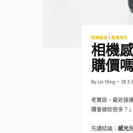
相機鏡頭
|
鑑價眉角
相機
購價
By
Lin Yiling
28 5 
老實說，最近接
購會被砍很多？
先講結論：
感光