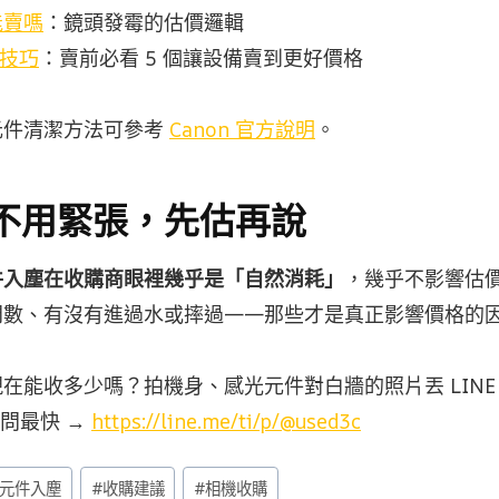
能賣嗎
：鏡頭發霉的估價邏輯
購技巧
：賣前必看 5 個讓設備賣到更好價格
元件清潔方法可參考
Canon 官方說明
。
不用緊張，先估再說
件入塵在收購商眼裡幾乎是「自然消耗」
，幾乎不影響估
門數、有沒有進過水或摔過——那些才是真正影響價格的
在能收多少嗎？拍機身、感光元件對白牆的照片丟 LIN
接問最快 →
https://line.me/ti/p/@used3c
元件入塵
#
收購建議
#
相機收購