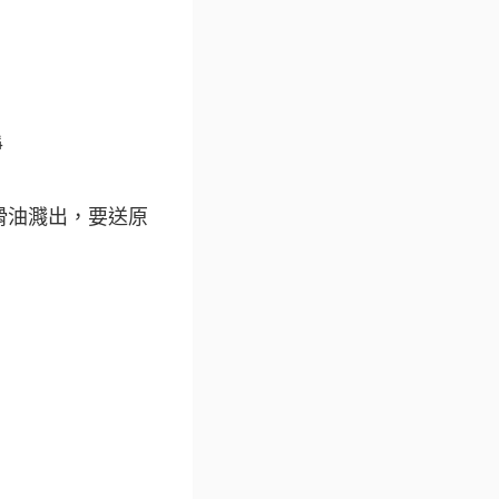
淨
）
滑油濺出，要送原