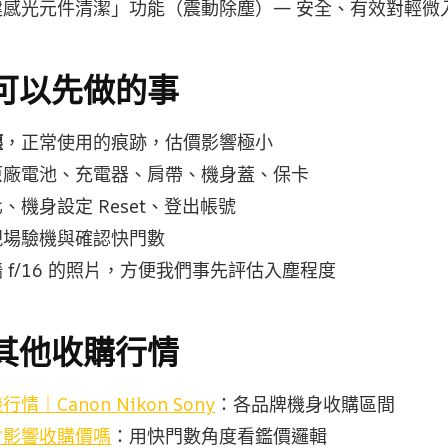
建感光元件清潔」功能（震動除塵）— 安全、有效對輕微
可以先做的事
塵
，正常使用的痕跡，估價影響極小
原廠電池、充電器、肩帶、機身蓋、保卡
、機身設定 Reset、登出帳號
現場驗機與確認快門數
 f/16 的照片，方便我們事先評估入塵程度
其他收購行情
｜Canon Nikon Sony
：各品牌機身收購區間
會影響收購價嗎
：用快門數角度看鑑價邏輯