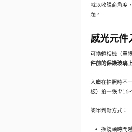
就以收購商角度
題。
感光元件
可換鏡相機（單
件前的保護玻璃
入塵在拍照時不
板）拍一張 f/1
簡單判斷方式：
換鏡頭時間越