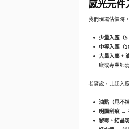
感光元件
我們現場估價時
少量入塵（5
中等入塵（10
大量入塵 + 
廠或專業師
老實說，比起入
油點（甩不
明顯刮痕
→
發霉、結晶