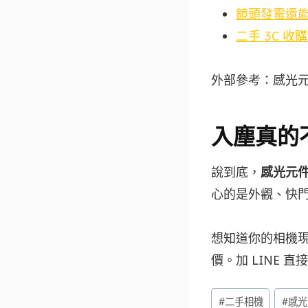
鏡頭發霉還
二手 3C 收
外部參考：感光
入塵真的
說到底，
感光元
心的是外觀、快
想知道你的相機現
價。加 LINE 直
Post
#
二手相機
#
感光