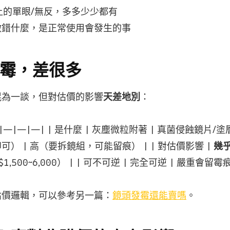
以上的單眼/無反，多多少少都有
做錯什麼，是正常使用會發生的事
 發霉，差很多
混為一談，但對估價的影響
天差地別
：
 | |—|—|—| | 是什麼 | 灰塵微粒附著 | 真菌侵蝕鏡片/塗層
） | 高（要拆鏡組，可能留痕） | | 對估價影響 |
幾
1,500~6,000） | | 可不可逆 | 完全可逆 | 嚴重會留
估價邏輯，可以參考另一篇：
鏡頭發霉還能賣嗎
。