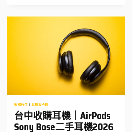
收
購
禮
券
｜
百
貨
公
司
禮
券
換
現
金
完
整
流
程
收購行情
|
耳機與卡牌
2026
台中收購耳機｜AirPods
Sony Bose二手耳機2026