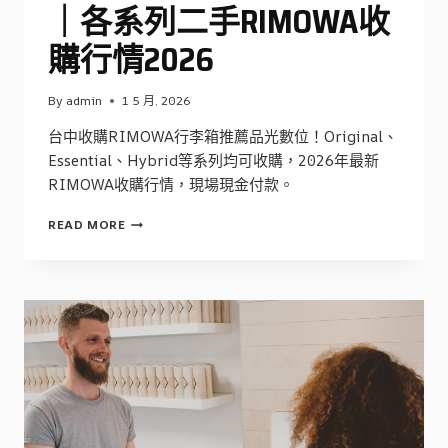
｜各系列二手RIMOWA收
購行情2026
By
admin
1 5 月, 2026
台中收購RIMOWA行李箱推薦品光數位！Original、
Essential、Hybrid等系列均可收購，2026年最新
RIMOWA收購行情，現場現金付款。
台
READ MORE
中
收
購
RIMOWA
行
李
箱
｜
各
系
列