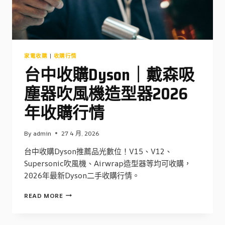
收
購
行
情
家電收購
|
收購行情
台中收購Dyson｜戴森吸
塵器吹風機造型器2026
年收購行情
By
admin
27 4 月, 2026
台中收購Dyson推薦品光數位！V15、V12、
Supersonic吹風機、Airwrap造型器等均可收購，
2026年最新Dyson二手收購行情。
台
READ MORE
中
收
購