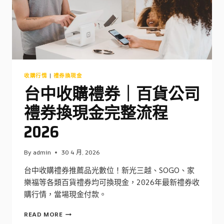
二
手
RIMOWA
收
購
行
情
2026
收購行情
|
禮券換現金
台中收購禮券｜百貨公司
禮券換現金完整流程
2026
By
admin
30 4 月, 2026
台中收購禮券推薦品光數位！新光三越、SOGO、家
樂福等各類百貨禮券均可換現金，2026年最新禮券收
購行情，當場現金付款。
台
READ MORE
中