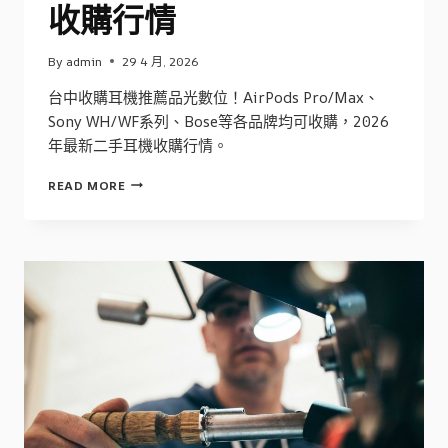
收購行情
By
admin
29 4 月, 2026
台中收購耳機推薦品光數位！AirPods Pro/Max、
Sony WH/WF系列、Bose等各品牌均可收購，2026
年最新二手耳機收購行情。
台
READ MORE
中
收
購
耳
機
｜
AIRPODS
SONY
BOSE
二
手
耳
機
2026