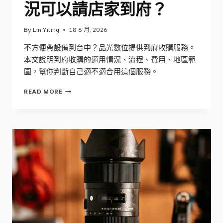
況可以請店家到府？
By
Lin Yiling
18 6 月, 2026
不方便帶設備到台中？品光數位提供到府收購服務。
本文說明到府收購的適用情況、流程、費用、地區範
圍，幫你判斷自己適不適合用這個服務。
到
READ MORE
府
收
購
是
什
麼？
什
麼
情
況
可
以
請
店