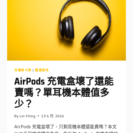
價
會
跳
水
嗎？
收
購
商
觀
察
耳機與卡牌
|
鑑價眉角
AirPods 充電盒壞了還能
賣嗎？單耳機本體值多
少？
By
Lin Yiling
13 6 月, 2026
AirPods 充電盒壞了、只剩耳機本體還能賣嗎？本文