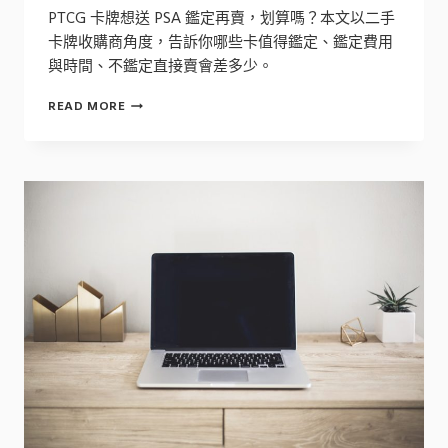
PTCG 卡牌想送 PSA 鑑定再賣，划算嗎？本文以二手
卡牌收購商角度，告訴你哪些卡值得鑑定、鑑定費用
與時間、不鑑定直接賣會差多少。
PTCG
READ MORE
卡
牌
要
不
要
送
PSA
鑑
定？
划
算
嗎？
收
購
商
實
話