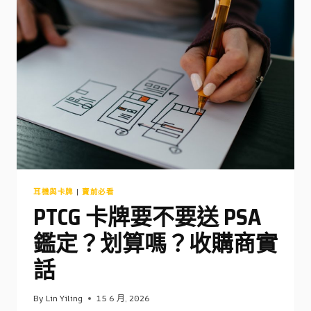
保
養
做
對
了，
收
購
價
多
幾
千
耳機與卡牌
|
賣前必看
PTCG 卡牌要不要送 PSA
鑑定？划算嗎？收購商實
話
By
Lin Yiling
15 6 月, 2026