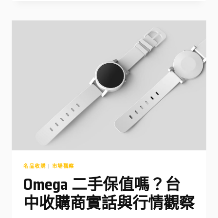
配
件
少
了
能
賣
嗎？
影
響
估
價
多
少
名品收購
|
市場觀察
Omega 二手保值嗎？台
中收購商實話與行情觀察