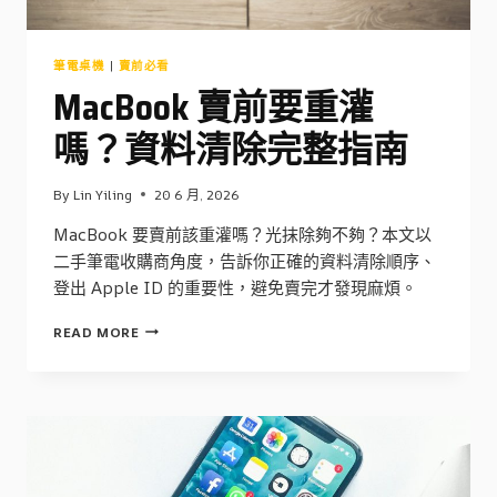
察
筆電桌機
|
賣前必看
MacBook 賣前要重灌
嗎？資料清除完整指南
By
Lin Yiling
20 6 月, 2026
MacBook 要賣前該重灌嗎？光抹除夠不夠？本文以
二手筆電收購商角度，告訴你正確的資料清除順序、
登出 Apple ID 的重要性，避免賣完才發現麻煩。
MACBOOK
READ MORE
賣
前
要
重
灌
嗎？
資
料