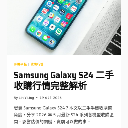
清
除
完
整
指
南
手機平板
|
收購行情
Samsung Galaxy S24 二手
收購行情完整解析
By
Lin Yiling
19 6 月, 2026
想賣 Samsung Galaxy S24？本文以二手手機收購商
角度，分享 2026 年 5 月最新 S24 系列各機型收購區
間、影響估價的關鍵、賣前可以做的事。