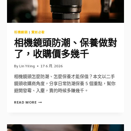
家
到
府？
相機鏡頭
|
賣前必看
相機鏡頭防潮、保養做對
了，收購價多幾千
By
Lin Yiling
17 6 月, 2026
相機鏡頭怎麼防潮、怎麼保養才能保值？本文以二手
鏡頭收購商角度，分享日常防潮保養 5 個重點，幫你
避開發霉、入塵，賣的時候多賺幾千。
相
READ MORE
機
鏡
頭
防
潮、