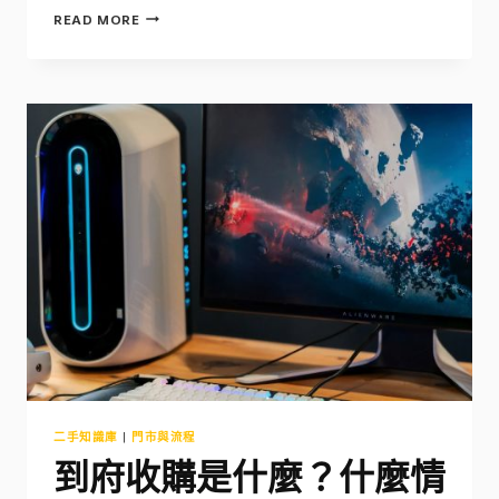
SAMSUNG
READ MORE
GALAXY
S24
二
手
收
購
行
情
完
整
解
析
二手知識庫
|
門市與流程
到府收購是什麼？什麼情