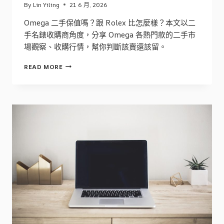
By
Lin Yiling
21 6 月, 2026
Omega 二手保值嗎？跟 Rolex 比怎麼樣？本文以二
手名錶收購商角度，分享 Omega 各熱門款的二手市
場觀察、收購行情，幫你判斷該賣還該留。
OMEGA
READ MORE
二
手
保
值
嗎？
台
中
收
購
商
實
話
與
行
情
觀