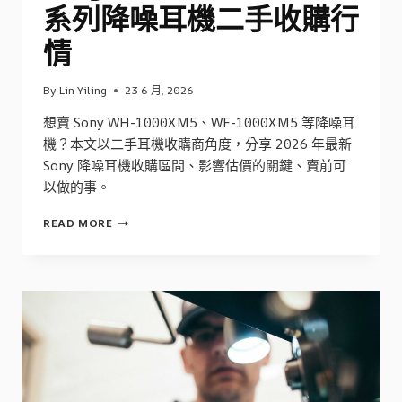
系列降噪耳機二手收購行
情
By
Lin Yiling
23 6 月, 2026
想賣 Sony WH-1000XM5、WF-1000XM5 等降噪耳
機？本文以二手耳機收購商角度，分享 2026 年最新
Sony 降噪耳機收購區間、影響估價的關鍵、賣前可
以做的事。
SONY
READ MORE
WH-
1000XM5
/
WF
系
列
降
噪
耳
機