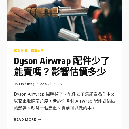
二
手
收
購
行
情
家電收購
|
鑑價眉角
Dyson Airwrap 配件少了
能賣嗎？影響估價多少
By
Lin Yiling
22 6 月, 2026
Dyson Airwrap 風嘴掉了、配件丟了還能賣嗎？本文
以家電收購商角度，告訴你各個 Airwrap 配件對估價
的影響、缺哪一個最傷、賣前可以做的事。
DYSON
READ MORE
AIRWRAP